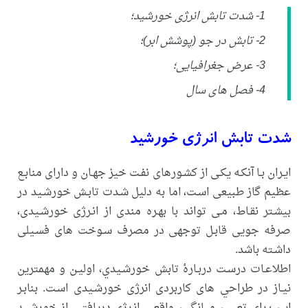
1- شدت تابش انرژی خورشید؛
2- تابش در جو (پوشش ابر)؛
3- عرض جغرافیایی؛
4- فصل های سال
شدت تابش انرژی خورشید
ایـران بـا آنکـه یکـی از کشـورهای نفـت خیز جهـان و دارای منابـع
عظیم گاز طبیعی اسـت، اما به دلیل شـدت تابـش خورشـید در
بیشـتر نقـاط، مـی تواند با بهـره مندی از انـرژی خورشـیدی،
صرفه جویی قابـل توجهی در مصرف سـوخت های فسـیلی
داشـته باشد.
اطلاعـات درسـت دربـارۀ تابش خورشـیدي، اولیـن و مهمترین
نیـاز در طراحي های کاربردی انرژی خورشـیدی اسـت. بنابـر