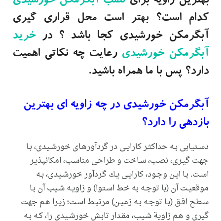
بهترین زاویه برای
نصب آبگرمکن خورشیدی
کدام است؟ بهتر است محل قراری گیری
آبگرمکن خورشیدی کجا باشد ؟ در
خرید
آبگرمکن خورشیدی
رعایت چه نکاتی اهمیت
دارد؟ پس با ما همراه باشید.
آبگرمکن خورشیدی در چه زاویه ای بهترین
بازدهی را دارد؟
دسـتیابی بـه حداکثـر کارایـی در گردآورهـای خورشـیدی، بـا
جهت گیـری، نصـب، سـاخت و طراحی مناسـب، امکانپذیـر
اسـت. بـا ایـن وجـود، کارایـی یـك گـردآور خورشـیدی، بـه
موقعیـت آن (با توجـه به خط اسـتوا) و زاویـه شـیب آن بـا
سـطح افـق (بـا توجـه بـه زمیـن) مرتبـط اسـت؛ زیـرا هـم جهت
گیری و هـم زاویة شـیب، مقـدار تابـش خورشـیدی را، کـه بـه