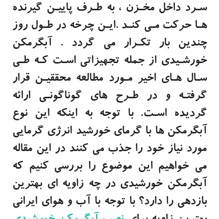
سـرد داخل مخـزن ، به طـرف پاییـن گیرنده
هـا حرکت مـی کنـد .ایـن چرخه در طـول روز
چندین بار تکـرار می گردد . آبگرمکن
خورشـیدی از جمله تجهیزاتی اسـت کـه طـی
سـال هـای اخیر مـورد مطالعه محققیـن قرار
گرفتـه و در طـرح های گوناگونـی ارائه
گردیده اسـت. با توجه به اینکه این نوع
آبگرمکن ها با گرمای خورشید انرژی گرمایی
مورد نیاز خود را جذب می کنند در این مقاله
می خواهیم این موضوع را بررسی کنیم که
آبگرمکن خورشیدی در چه زاویه ای بهترین
بازدهی را دارد؟ با توجه با آب و هوای ایرانی