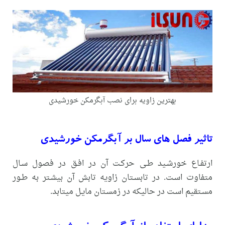
بهترین زاویه برای نصب آبگرمکن خورشیدی
تاثیر فصل های سال بر آبگرمکن خورشیدی
ارتفـاع خورشـید طـی حرکـت آن در افـق در فصول سـال
متفاوت اسـت. در تابسـتان زاویه تابش آن بیشـتر به طـور
مسـتقیم اسـت در حالیکه در زمسـتان مایـل میتابد.