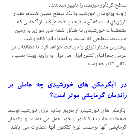
سـطح گـردآور میرسـد، را تغییـر میدهند .
زاویـه پرتوهـای خورشـید بـا یـک سـطح تعیین کننـده، مقـدار
انرژی اي اسـت که آن سـطح دریافـت میکند. از آنجایـی کـه
تشعشـعات خورشـیدی بـه شـکل اشـعه های مـوازی به زمین
میرسـند، سـطحی که نسـبت به امتـداد آنهـا قائم باشـد،
بیشـترین مقـدار انـرژی را دریافـت خواهد کرد. با مطالعات در
عرض جغرافیای کشور ایران می توان به زاویه بهینه نصب ،
۴۰الی ۴۴درجه رسید.
در آبگرمکن های خورشیدی چه عاملی بر
راندمان گرمایشی موثر است؟
آبگرمکن های خورشیدی از طریق جذب انرژی خورشید توسط
صفحات جاذب ( کلکتور ) خود عمل می نمایند و راندمان
گرمایشی آنها برحسب نوع کلکتور آنها متفاوت می باشد .