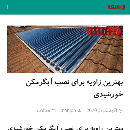
صفحه اصلی
محصولات
آبگرمکن خورشیدی
مقالات
نمایندگی
بهترین زاویه برای نصب آبگرمکن
کاتالوگ
خورشیدی
گالری
آگوست 5, 2020
mahjob
مقالات
تماس باما
English
بهترین زاویه برای نصب آبگرمکن خورشیدی