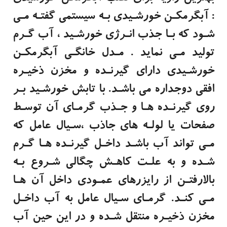
: آبگرمکـن خورشـیدی بـه سیستمی گفتـه مـی
کردی
شـود که بـا جذب انـرژی خورشـید ، آب گـرم
العربیه
تولید مـی نماید . مـدل خانگـی آبگرمکـن
خورشـیدی دارای گیرنـده و مخزن ذخیـره
افقی دوجداره می باشـد. با تابش خورشـید بـر
روی گیرنـده هـا و جـذب گرمـای آن توسـط
صفحات یا لولـه های جاذب ،سـیال عامل که
مـی تواند آب باشـد داخـل گیرنـده هـا گـرم
شـده و به علـت کاهـش چگالی شـروع بـه
بالارفتـن از رایزرهای عمـودی داخل آن هـا
مـی کنـد. گرمـای سـیال عامل به آب داخـل
مخزن ذخیـره منتقل شـده و در این حین آب