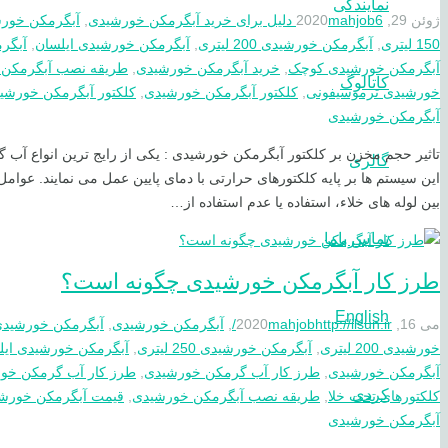
نمایندگی
ژوئن 29, 2020
6 دلیل برای خرید آبگرمکن خورشیدی
mahjob
,
آبگرمکن خور
150 لیتری
,
آبگرمکن خورشیدی 200 لیتری
,
آبگرمکن خورشیدی ایلسان
,
آبگر
آبگرمکن خورشیدی کوچک
,
خرید آبگرمکن خورشیدی
,
طریقه نصب آبگرمکن 
کاتالوگ
خورشیدی ترموسیفونی
,
کلکتور آبگرمکن خورشیدی
,
کلکتور آبگرمکن خورشی
آبگرمکن خورشیدی
تاثیر حجم مخزن بر کلکتور آبگرمکن خورشیدی : یکی از رایج ترین انواع آ
گالری
این سیستم ها بر پایه کلکتورهای حرارتی با دمای پایین عمل می نمایند. عوا
بین لوله های خلاء، استفاده یا عدم استفاده از…
تماس باما
طرز کار آبگرمکن خورشیدی چگونه است؟
English
می 16, 2020
http://ilsun.ir/
mahjob
,
آبگرمکن خورشیدی
,
آبگرمکن خورشیدی 100 لیت
خورشیدی 200 لیتری
,
آبگرمکن خورشیدی 250 لیتری
,
آبگرمکن خورشیدی ایل
آبگرمکن خورشیدی
,
طرز کار آب گرمکن خورشیدی
,
طرز کار آب گرمکن خور
کردی
كلكتورهای تحت خلا
,
طریقه نصب آبگرمکن خورشیدی
,
قیمت آبگرمکن خورش
آبگرمکن خورشیدی